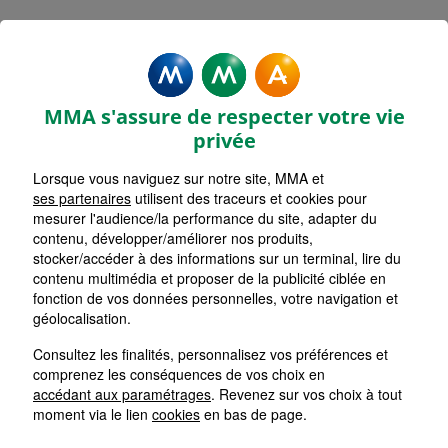
Rechercher une agence par code postal ou ville
Commencez à taper pour voir les suggestions de vil
Aucune suggestion disponible
VOIR CARTE
LISTE AGENCES
MMA s'assure de respecter votre vie
L'HORME
1
privée
Lorsque vous naviguez sur notre site, MMA et
HORAIRES D'AUJOURD'HUI
Nous écrire
Fermée
ses partenaires
utilisent des traceurs et cookies pour
mesurer l'audience/la performance du site, adapter du
contenu, développer/améliorer nos produits,
stocker/accéder à des informations sur un terminal, lire du
SAINT ETIENNE FAURIEL
2
contenu multimédia et proposer de la publicité ciblée en
fonction de vos données personnelles, votre navigation et
HORAIRES D'AUJOURD'HUI
géolocalisation.
Nous écrire
Fermée
Consultez les finalités, personnalisez vos préférences et
comprenez les conséquences de vos choix en
SAINT ETIENNE CHAVANELLE
accédant aux paramétrages
. Revenez sur vos choix à tout
3
moment via le lien
cookies
en bas de page.
HORAIRES D'AUJOURD'HUI