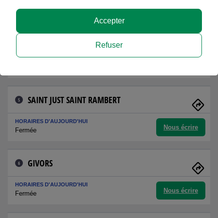
Nous écrire
Fermée
Accepter
SAINT ETIENNE BERGSON
4
Refuser
HORAIRES D'AUJOURD'HUI
Nous écrire
Fermée
SAINT JUST SAINT RAMBERT
5
HORAIRES D'AUJOURD'HUI
Nous écrire
Fermée
GIVORS
6
HORAIRES D'AUJOURD'HUI
Nous écrire
Fermée