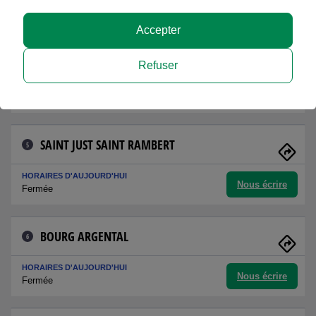
Nous écrire
Fermée
Accepter
SAINT ETIENNE BERGSON
4
Refuser
HORAIRES D'AUJOURD'HUI
Nous écrire
Fermée
SAINT JUST SAINT RAMBERT
5
HORAIRES D'AUJOURD'HUI
Nous écrire
Fermée
BOURG ARGENTAL
6
HORAIRES D'AUJOURD'HUI
Nous écrire
Fermée