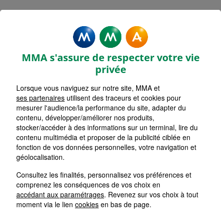
Rechercher une agence par code postal ou ville
Commencez à taper pour voir les suggestions de vil
Aucune suggestion disponible
VOIR CARTE
LISTE AGENCES
MMA s'assure de respecter votre vie
L'HORME
1
privée
Lorsque vous naviguez sur notre site, MMA et
HORAIRES D'AUJOURD'HUI
Nous écrire
Fermée
ses partenaires
utilisent des traceurs et cookies pour
mesurer l'audience/la performance du site, adapter du
contenu, développer/améliorer nos produits,
stocker/accéder à des informations sur un terminal, lire du
SAINT ETIENNE FAURIEL
2
contenu multimédia et proposer de la publicité ciblée en
fonction de vos données personnelles, votre navigation et
HORAIRES D'AUJOURD'HUI
géolocalisation.
Nous écrire
Fermée
Consultez les finalités, personnalisez vos préférences et
comprenez les conséquences de vos choix en
SAINT ETIENNE CHAVANELLE
accédant aux paramétrages
. Revenez sur vos choix à tout
3
moment via le lien
cookies
en bas de page.
HORAIRES D'AUJOURD'HUI