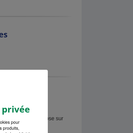
es
 privée
23*. L'économie repose sur
ookies pour
.
s produits,