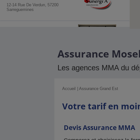
12-14 Rue De Verdun, 57200
Sarreguemines
Agence MMA
Metz Sainte
Therese
94 Rue Du Xxème Corps Americain,
Assurance Mosell
57000 Metz
Les agences MMA du dépa
Agence MMA
Forbach Saint
Remy
48 Avenue Saint Remy, 57600
Accueil
Assurance Grand Est
Forbach
Votre tarif en moi
Agence MMA
Sarrebourg
20 Place Du Marche, 57400
Sarrebourg
Devis Assurance MMA