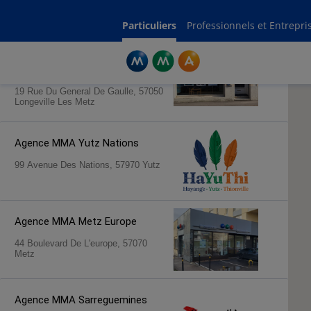
Rechercher une agence par code postal ou ville
Commencez à taper pour voir les suggestions de villes ou codes postaux.
Aucune suggestion disponible
Particuliers
Professionnels et Entrepri
Agence MMA
Longeville Les
Metz
19 Rue Du General De Gaulle, 57050
Longeville Les Metz
Agence MMA
Yutz Nations
99 Avenue Des Nations, 57970 Yutz
Agence MMA
Metz Europe
44 Boulevard De L'europe, 57070
Metz
Agence MMA
Sarreguemines