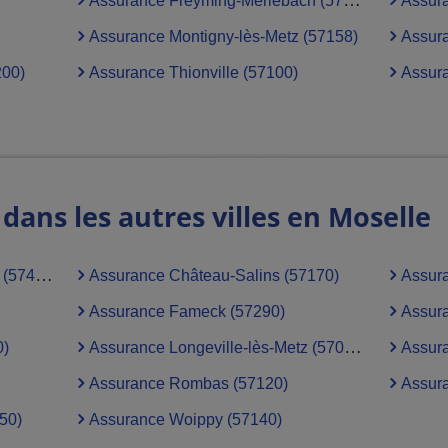
Assurance Freyming-Merlebach (57800)
Assur
Assurance Montigny-lès-Metz (57158)
Assura
200)
Assurance Thionville (57100)
Assura
ans les autres villes en Moselle
7460)
Assurance Château-Salins (57170)
Assura
Assurance Fameck (57290)
Assura
0)
Assurance Longeville-lès-Metz (57050)
Assura
Assurance Rombas (57120)
Assura
50)
Assurance Woippy (57140)