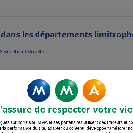
dans les départements limitroph
Meurthe-et-Moselle
en Moselle
assure de respecter votre vie
le a une population d'environ 1 040 000 habitants en 20
guez sur notre site, MMA et
ses partenaires
utilisent des traceurs et c
 services, avec une forte tradition sidérurgique et minière
e/la performance du site, adapter du contenu, développer/améliorer no