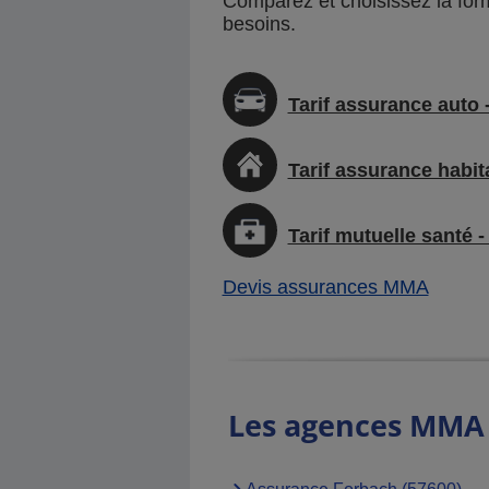
Comparez et choisissez la for
Agence MMA
Hagondange
besoins.
10 Rue Anatole France, 57300
Hagondange
Tarif assurance auto -
Agence MMA
Forbach Sainte
Croix
Tarif assurance habita
32 Rue Ste Croix, 57600 Forbach
Tarif mutuelle santé -
Agence MMA
Hayange
Devis assurances MMA
32 Rue Foch, 57700 Hayange
Agence MMA
Dieuze
Les agences MMA d
21 Rue Poincare, 57260 Dieuze