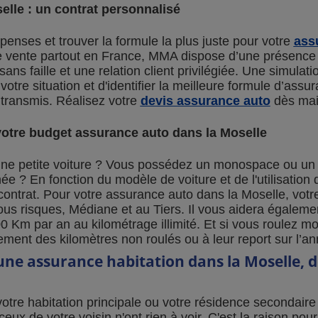
lle : un contrat personnalisé
enses et trouver la formule la plus juste pour votre
ass
e vente partout en France, MMA dispose d’une présence 
s faille et une relation client privilégiée. Une simulat
 votre situation et d'identifier la meilleure formule d’ass
transmis. Réalisez votre
devis assurance auto
dès main
votre budget assurance auto dans la Moselle
ne petite voiture ? Vous possédez un monospace ou un b
 ? En fonction du modèle de voiture et de l'utilisation 
ontrat. Pour votre assurance auto dans la Moselle, votr
ous risques, Médiane et au Tiers. Il vous aidera également
 Km par an au kilométrage illimité. Et si vous roulez mo
ment des kilomètres non roulés ou à leur report sur l’an
une assurance habitation dans la Moselle, d
otre habitation principale ou votre résidence secondair
eux de votre voisin n'ont rien à voir. C'est la raison po