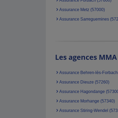
Assurance Forbach (57600)
Agence MMA
Chateau Salins
Assurance Metz (57000)
6 Rue Francois Blahay, 57170
Chateau Salins
Assurance Sarreguemines (57
Agence MMA
Thionville
7 Rue Du Cygne, 57100 Thionville
Les agences MMA d
Agence MMA
Saint Avold
5 Place De La Victoire, 57500 St
Assurance Behren-lès-Forbach (5
Avold
Assurance Dieuze (57260)
Assurance Hagondange (5730
Assurance Morhange (57340)
Assurance Stiring-Wendel (573