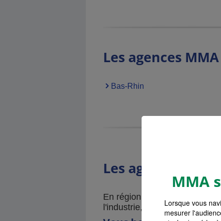
Les agences MMA 
Bas-Rhin
Les agences MMA 
MMA s'
En région Grand Est, la Mosel
Lorsque vous navi
l'industrie, le commerce et les
mesurer l'audienc