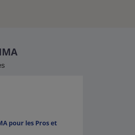
 MMA
es
A pour les Pros et