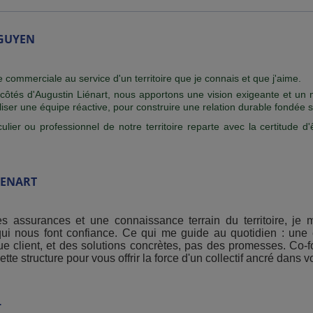
GUYEN
e commerciale au service d'un territoire que je connais et que j'aime.
 côtés d'Augustin Liénart, nous apportons une vision exigeante et u
liser une équipe réactive, pour construire une relation durable fondée s
er ou professionnel de notre territoire reparte avec la certitude d'
IENART
s assurances et une connaissance terrain du territoire, je 
 qui nous font confiance. Ce qui me guide au quotidien : un
e client, et des solutions concrètes, pas des promesses. Co-
 structure pour vous offrir la force d'un collectif ancré dans vot
L