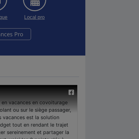
sque
Local pro
ances Pro