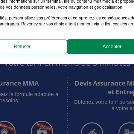
des informations sur un terminal, lire du contenu multimédia et propose
sistance, de dépannage, d’un véhicule de remplacement 
 de vos données personnelles, votre navigation et géolocalisation.
 le 01 40 25 59 59, 24h/24, 7j/7 - Prix d’un appel local
alités, personnalisez vos préférences et comprenez les conséquences d
amétrages
. Revenez sur vos choix à tout moment via le lien
cookies
en 
Refuser
Accepter
Votre tarif en moins de 3 minutes
surance MMA
Devis Assurance M
et Entre
sez la formule adaptée à
besoins.
Obtenez votre tarif pers
à votre ac