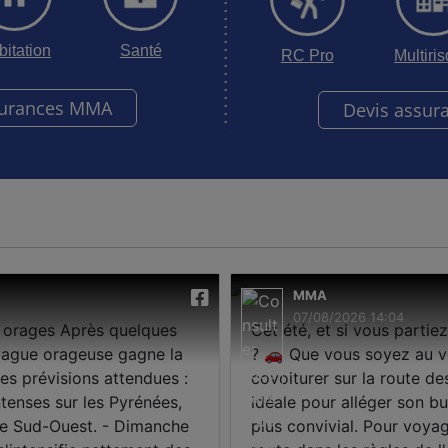
bitation
Santé
RC Pro
Multiri
surances MMA
Devis assur