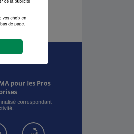
r de la publicité
?
e vos choix en
bas de page.
MA pour les Pros
prises
onnalisé correspondant
tivité.