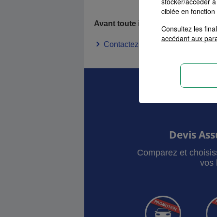
stocker/accéder à 
Besoin d’as
ciblée en fonction
Avant toute intervention, contactez
Consultez les fin
accédant aux par
Contactez-moi
Devis As
Comparez et choisis
vos 