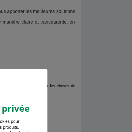
s apporter les meilleures solutions
 manière claire et transparente, en
est aussi de vous expliquer les choses de
 privée
ookies pour
s produits,