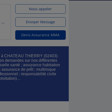
Nous appeler
Envoyer Message
Devis Assurance MMA
ces à CHATEAU THIERRY (02403)
os demandes sur nos différentes
tuelle santé ; assurance habitation
; assurance de prêt ; multirisque
fessionnel ; responsabilité civile
ploitation)…