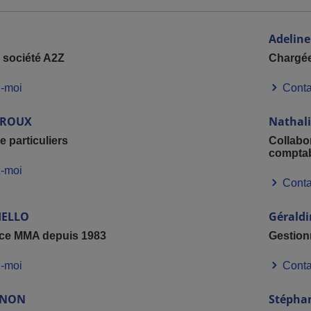
Adeline
a société A2Z
Chargée
-moi
Conta
EROUX
Nathal
 particuliers
Collabo
comptab
-moi
Conta
IELLO
Géraldi
ice MMA depuis 1983
Gestionn
-moi
Conta
INON
Stépha