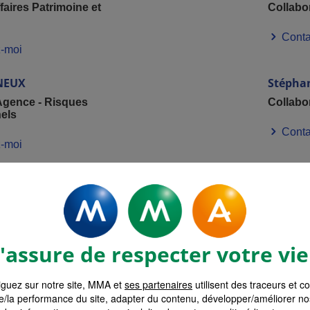
faires Patrimoine et
Collabo
Conta
-moi
NEUX
Stépha
Agence - Risques
Collabo
els
Conta
-moi
Votre tarif en moins de 3 minutes
assure de respecter votre vie
surance MMA
Devis Assurance M
guez sur notre site, MMA et
ses partenaires
utilisent des traceurs et c
e/la performance du site, adapter du contenu, développer/améliorer no
et Entre