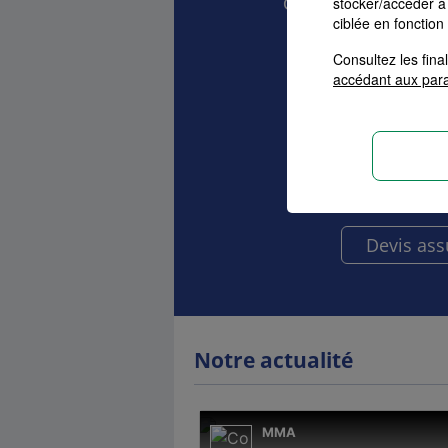
stocker/accéder à 
Comparez et choisis
ciblée en fonction
vos 
Consultez les fin
accédant aux par
Auto
Ha
Devis as
Notre actualité