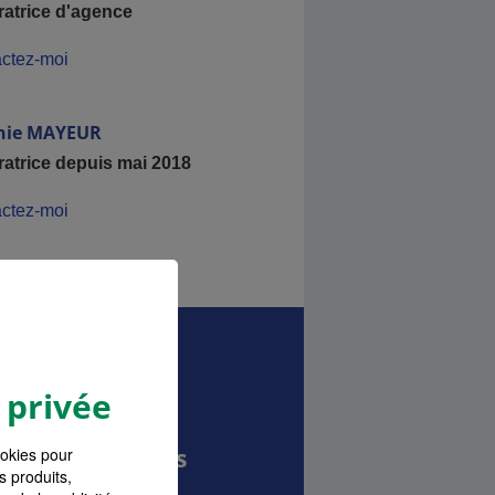
ratrice d'agence
ctez-moi
nie
MAYEUR
ratrice depuis mai 2018
ctez-moi
 privée
MA pour les Pros
ookies pour
s produits,
prises