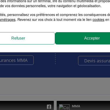
des informations sur un terminal, lire du contenu multimédia et propose
sez la formule adaptée à
 de vos données personnelles, votre navigation et géolocalisation.
besoins.
Obtenez votre tarif pers
à votre ac
alités, personnalisez vos préférences et comprenez les conséquences d
amétrages
. Revenez sur vos choix à tout moment via le lien
cookies
en 
Refuser
Accepter
bitation
Santé
RC Pro
Multiri
surances MMA
Devis assur