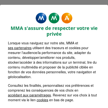
Mentions légales - MMA LA
FERTE GAUCHER
MMA s'assure de respecter votre vie
privée
Lorsque vous naviguez sur notre site, MMA et
ses partenaires
utilisent des traceurs et cookies pour
Accueil
mesurer l'audience/la performance du site, adapter du
contenu, développer/améliorer nos produits,
Retour
stocker/accéder à des informations sur un terminal, lire du
contenu multimédia et proposer de la publicité ciblée en
Mentions Légales
fonction de vos données personnelles, votre navigation et
géolocalisation.
Consultez les finalités, personnalisez vos préférences et
comprenez les conséquences de vos choix en
Les cookies sur le site de votre
accédant aux paramétrages
. Revenez sur vos choix à tout
Agent Général MMA
moment via le lien
cookies
en bas de page.