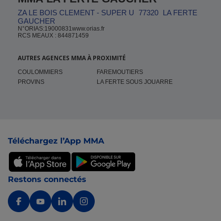
ZA LE BOIS CLEMENT - SUPER U
77320
LA FERTE
GAUCHER
N°ORIAS:19000831www.orias.fr
RCS MEAUX : 844871459
AUTRES AGENCES MMA À PROXIMITÉ
COULOMMIERS
FAREMOUTIERS
PROVINS
LA FERTE SOUS JOUARRE
Pied de page
Téléchargez l’App MMA
Restons connectés