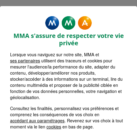
Mentions légales - MMA
COUTRAS
MMA s'assure de respecter votre vie
privée
Lorsque vous naviguez sur notre site, MMA et
ses partenaires
utilisent des traceurs et cookies pour
Accueil
mesurer l'audience/la performance du site, adapter du
contenu, développer/améliorer nos produits,
Retour
stocker/accéder à des informations sur un terminal, lire du
contenu multimédia et proposer de la publicité ciblée en
Mentions Légales
fonction de vos données personnelles, votre navigation et
géolocalisation.
Consultez les finalités, personnalisez vos préférences et
comprenez les conséquences de vos choix en
Les cookies sur le site de votre
accédant aux paramétrages
. Revenez sur vos choix à tout
Agent Général MMA
moment via le lien
cookies
en bas de page.