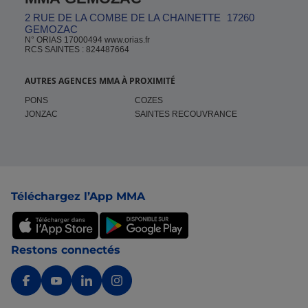
2 RUE DE LA COMBE DE LA CHAINETTE
17260
GEMOZAC
N° ORIAS 17000494 www.orias.fr
RCS SAINTES : 824487664
AUTRES AGENCES MMA À PROXIMITÉ
PONS
COZES
JONZAC
SAINTES RECOUVRANCE
Pied de page
Téléchargez l’App MMA
Restons connectés