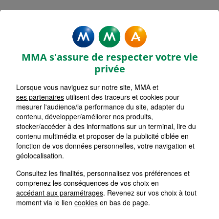
Mentions légales - MMA
GEMOZAC
MMA s'assure de respecter votre vie
privée
Lorsque vous naviguez sur notre site, MMA et
ses partenaires
utilisent des traceurs et cookies pour
Accueil
mesurer l'audience/la performance du site, adapter du
contenu, développer/améliorer nos produits,
Retour
stocker/accéder à des informations sur un terminal, lire du
contenu multimédia et proposer de la publicité ciblée en
Mentions Légales
fonction de vos données personnelles, votre navigation et
géolocalisation.
Consultez les finalités, personnalisez vos préférences et
comprenez les conséquences de vos choix en
Les cookies sur le site de votre
accédant aux paramétrages
. Revenez sur vos choix à tout
Agent Général MMA
moment via le lien
cookies
en bas de page.