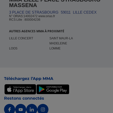
MASSENA
3 PLACE DE STRASBOURG
59011
LILLE CEDEX
N° ORIAS:14002472 www.orias.fr
RCS Lille : 800004236
AUTRES AGENCES MMA À PROXIMITÉ
LILLE CONCERT
SAINT MAUR-LA
MADELEINE
LOOS
LOMME
Pied de page
Téléchargez l’App MMA
Restons connectés