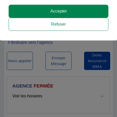
Accepter
SARL A2PA ASSURANCES
Refuser
3 PLACE DE STRASBOURG
59011 LILLE CEDEX
Itinéraire vers l'agence
Devis
Envoyer
Nous appeler
Assurance
Message
MMA
AGENCE
FERMÉE
Voir les horaires