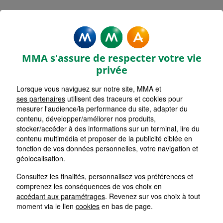
MMA Assurances LILLE PLACE
STRASBOURG MASSENA
MMA s'assure de respecter votre vie
Accueil
Assurance Hauts-de-France
Assurance Nord (59)
privée
Lorsque vous naviguez sur notre site, MMA et
ses partenaires
utilisent des traceurs et cookies pour
mesurer l'audience/la performance du site, adapter du
contenu, développer/améliorer nos produits,
stocker/accéder à des informations sur un terminal, lire du
contenu multimédia et proposer de la publicité ciblée en
fonction de vos données personnelles, votre navigation et
géolocalisation.
Consultez les finalités, personnalisez vos préférences et
comprenez les conséquences de vos choix en
accédant aux paramétrages
. Revenez sur vos choix à tout
moment via le lien
cookies
en bas de page.