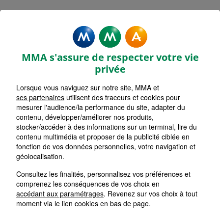
MMA Assurances SAINT MAUR-
LA MADELEINE
MMA s'assure de respecter votre vie
Accueil
Assurance Hauts-de-France
Assurance Nord (59)
privée
Lorsque vous naviguez sur notre site, MMA et
ses partenaires
utilisent des traceurs et cookies pour
mesurer l'audience/la performance du site, adapter du
contenu, développer/améliorer nos produits,
stocker/accéder à des informations sur un terminal, lire du
contenu multimédia et proposer de la publicité ciblée en
fonction de vos données personnelles, votre navigation et
géolocalisation.
Consultez les finalités, personnalisez vos préférences et
comprenez les conséquences de vos choix en
accédant aux paramétrages
. Revenez sur vos choix à tout
moment via le lien
cookies
en bas de page.