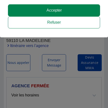
Accepter
MMA ST MAUR LA MADELEINE Cabinet
Refuser
VALLE FERNANDEZ
138 AVENUE SAINT MAUR
59110 LA MADELEINE
Itinéraire vers l'agence
Devis
Envoyer
Nous appeler
Assurance
Message
MMA
AGENCE
FERMÉE
Voir les horaires