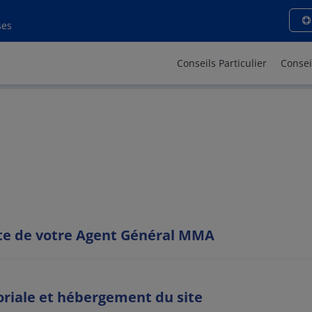
ions légales - MMA PEYMEI
ses
Conseils Particulier
Consei
site de votre Agent Général MMA
oriale et hébergement du site