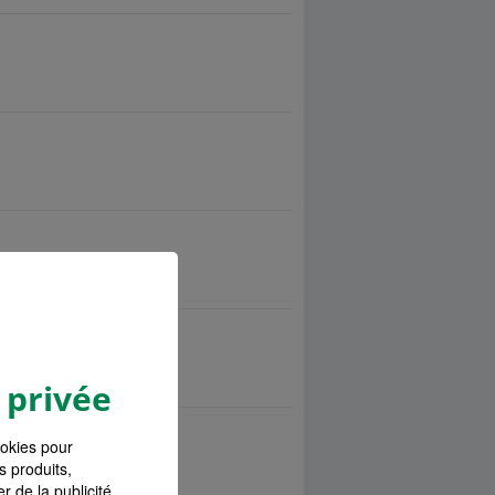
 privée
ookies pour
s produits,
r de la publicité