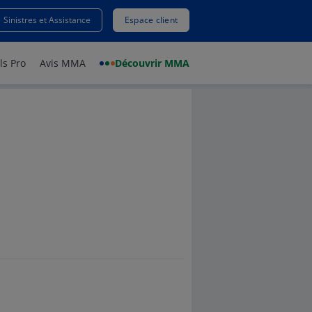
NADE
Sinistres et Assistance
Espace client
ls Pro
Avis MMA
Découvrir MMA