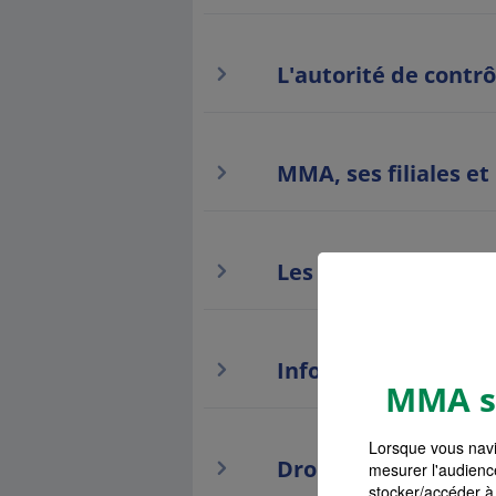
L'autorité de contrô
MMA, ses filiales et
Les liens hypertext
Information paiem
MMA s'
Lorsque vous navi
Droit de renonciati
mesurer l'audienc
stocker/accéder à 