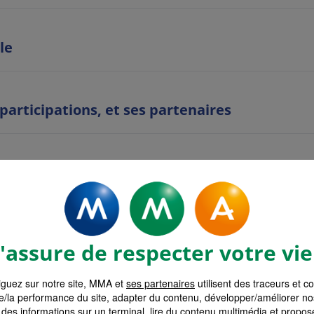
le
 participations, et ses partenaires
es
ent
assure de respecter votre vie
guez sur notre site, MMA et
ses partenaires
utilisent des traceurs et c
on
e/la performance du site, adapter du contenu, développer/améliorer no
des informations sur un terminal, lire du contenu multimédia et propose