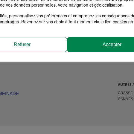
 de vos données personnelles, votre navigation et géolocalisation.
alités, personnalisez vos préférences et comprenez les conséquences d
tion
amétrages
. Revenez sur vos choix à tout moment via le lien
cookies
en 
Refuser
Accepter
AUTRES 
GRASSE 
MEINADE
CANNES 