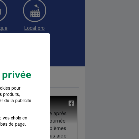
sque
Local pro
ances Pro
 privée
ookies pour
s produits,
r de la publicité
e vos choix en
bas de page.