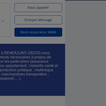
Nous appeler
Envoyer Message
Devis Assurance MMA
es à REMOULINS (30210) vous
ements nécessaires à propos de
ur les particuliers (assurance
 ou appartement ; mutuelle santé et
rotection juridique ; multirisque
e marchandises transportées ;
essionnel… ).