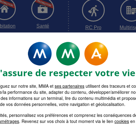
bitation
Santé
RC Pro
Multiri
surances MMA
Devis assur
assure de respecter votre vie
guez sur notre site, MMA et
ses partenaires
utilisent des traceurs et c
e/la performance du site, adapter du contenu, développer/améliorer no
des informations sur un terminal, lire du contenu multimédia et propose
 de vos données personnelles, votre navigation et géolocalisation.
alités, personnalisez vos préférences et comprenez les conséquences d
amétrages
. Revenez sur vos choix à tout moment via le lien
cookies
en 