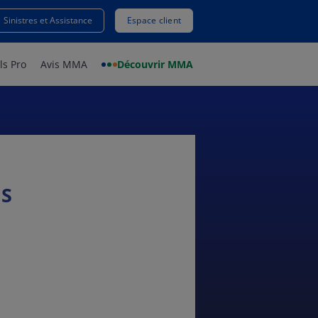
Sinistres et Assistance
Espace client
ls Pro
Avis MMA
Découvrir MMA
S