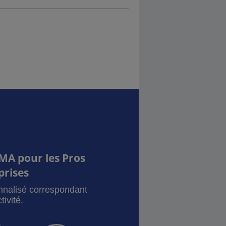
MA pour les Pros
prises
onnalisé correspondant
tivité.