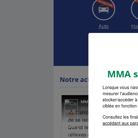
Auto
Ha
Devis as
MMA s'
Notre actualité
Lorsque vous navi
mesurer l'audienc
stocker/accéder à 
ciblée en fonction
Consultez les fin
accédant aux par