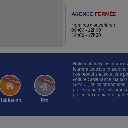
AGENCE
FERMÉE
Horaires d'ouverture :
09h00 - 12h00
14h00 - 17h30
Notre cabinet d'assuranc
fournira tous les renseign
nos produits et solutions po
voiture ; assurance maison
GAV… ) et les entreprises (p
professionnelle ; assuranc
protection du matériel prof
Habitation
Pro