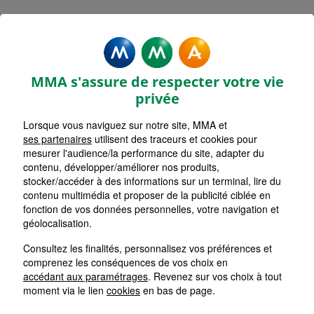
Mentions légales - MMA
REMOULINS
MMA s'assure de respecter votre vie
privée
Lorsque vous naviguez sur notre site, MMA et
ses partenaires
utilisent des traceurs et cookies pour
Accueil
mesurer l'audience/la performance du site, adapter du
contenu, développer/améliorer nos produits,
Retour
stocker/accéder à des informations sur un terminal, lire du
contenu multimédia et proposer de la publicité ciblée en
Mentions Légales
fonction de vos données personnelles, votre navigation et
géolocalisation.
Consultez les finalités, personnalisez vos préférences et
comprenez les conséquences de vos choix en
Les cookies sur le site de votre
accédant aux paramétrages
. Revenez sur vos choix à tout
Agent Général MMA
moment via le lien
cookies
en bas de page.