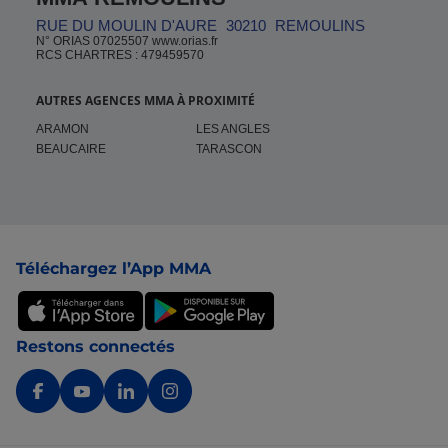
RUE DU MOULIN D'AURE
30210
REMOULINS
N° ORIAS 07025507 www.orias.fr
RCS CHARTRES : 479459570
AUTRES AGENCES MMA À PROXIMITÉ
ARAMON
LES ANGLES
BEAUCAIRE
TARASCON
Pied de page
Téléchargez l’App MMA
Restons connectés