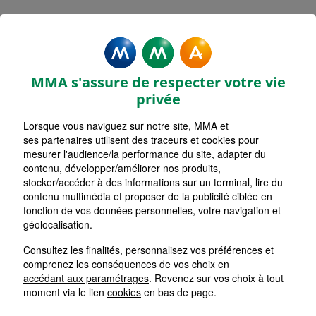
Rechercher une agence par code postal ou ville
Commencez à taper pour voir les suggestions de vil
Aucune suggestion disponible
VOIR CARTE
LISTE AGENCES
MMA s'assure de respecter votre vie
SAINTE LUCE SUR LOIRE
1
privée
Lorsque vous naviguez sur notre site, MMA et
HORAIRES D'AUJOURD'HUI
Nous écrire
Fermée
ses partenaires
utilisent des traceurs et cookies pour
mesurer l'audience/la performance du site, adapter du
contenu, développer/améliorer nos produits,
stocker/accéder à des informations sur un terminal, lire du
NANTES PABLO PICASSO
2
contenu multimédia et proposer de la publicité ciblée en
fonction de vos données personnelles, votre navigation et
HORAIRES D'AUJOURD'HUI
géolocalisation.
Nous écrire
Fermée
Consultez les finalités, personnalisez vos préférences et
comprenez les conséquences de vos choix en
ILE DE NANTES
accédant aux paramétrages
. Revenez sur vos choix à tout
3
moment via le lien
cookies
en bas de page.
HORAIRES D'AUJOURD'HUI