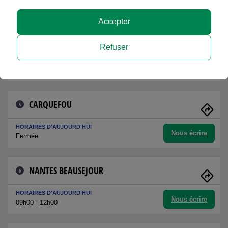
Nous écrire
Fermée
Accepter
NANTES CALVAIRE
4
Refuser
HORAIRES D'AUJOURD'HUI
Nous écrire
Fermée
CARQUEFOU
5
HORAIRES D'AUJOURD'HUI
Nous écrire
Fermée
NANTES BEAUSEJOUR
6
HORAIRES D'AUJOURD'HUI
Nous écrire
09h00 - 12h00