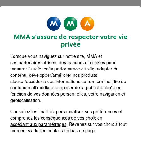
Rechercher une agence par code postal ou ville
Commencez à taper pour voir les suggestions de vil
Aucune suggestion disponible
VOIR CARTE
LISTE AGENCES
MMA s'assure de respecter votre vie
REZE
1
privée
Lorsque vous naviguez sur notre site, MMA et
HORAIRES D'AUJOURD'HUI
Appeler
09h00 - 12h30 / 14h00 - 17h30
ses partenaires
utilisent des traceurs et cookies pour
mesurer l'audience/la performance du site, adapter du
contenu, développer/améliorer nos produits,
stocker/accéder à des informations sur un terminal, lire du
SAINT SEBASTIEN S LOIRE JOLIVER
2
contenu multimédia et proposer de la publicité ciblée en
fonction de vos données personnelles, votre navigation et
HORAIRES D'AUJOURD'HUI
géolocalisation.
Appeler
09h00 - 12h15 / 14h00 - 18h00
Consultez les finalités, personnalisez vos préférences et
comprenez les conséquences de vos choix en
ILE DE NANTES
accédant aux paramétrages
. Revenez sur vos choix à tout
3
moment via le lien
cookies
en bas de page.
HORAIRES D'AUJOURD'HUI