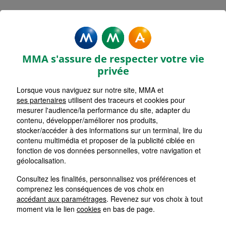
Rechercher une agence par code postal ou ville
Commencez à taper pour voir les suggestions de vil
Aucune suggestion disponible
VOIR CARTE
LISTE AGENCES
MMA s'assure de respecter votre vie
LENS ZOLA
1
privée
Lorsque vous naviguez sur notre site, MMA et
HORAIRES D'AUJOURD'HUI
Nous écrire
Fermée
ses partenaires
utilisent des traceurs et cookies pour
mesurer l'audience/la performance du site, adapter du
contenu, développer/améliorer nos produits,
stocker/accéder à des informations sur un terminal, lire du
HENIN BEAUMONT
2
contenu multimédia et proposer de la publicité ciblée en
fonction de vos données personnelles, votre navigation et
HORAIRES D'AUJOURD'HUI
géolocalisation.
Nous écrire
Fermée
Consultez les finalités, personnalisez vos préférences et
comprenez les conséquences de vos choix en
CARVIN
accédant aux paramétrages
. Revenez sur vos choix à tout
3
moment via le lien
cookies
en bas de page.
HORAIRES D'AUJOURD'HUI