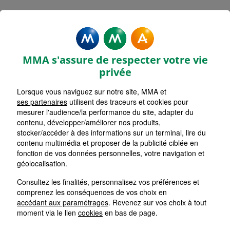
Rechercher une agence par code postal ou ville
Commencez à taper pour voir les suggestions de vil
Aucune suggestion disponible
VOIR CARTE
LISTE AGENCES
MMA s'assure de respecter votre vie
TOURCOING
1
privée
Lorsque vous naviguez sur notre site, MMA et
HORAIRES D'AUJOURD'HUI
Nous écrire
08h00 - 13h00 / 14h00 - 17h00
ses partenaires
utilisent des traceurs et cookies pour
mesurer l'audience/la performance du site, adapter du
contenu, développer/améliorer nos produits,
stocker/accéder à des informations sur un terminal, lire du
WATTRELOS
2
contenu multimédia et proposer de la publicité ciblée en
fonction de vos données personnelles, votre navigation et
HORAIRES D'AUJOURD'HUI
géolocalisation.
Nous écrire
Fermée
Consultez les finalités, personnalisez vos préférences et
comprenez les conséquences de vos choix en
CROIX
accédant aux paramétrages
. Revenez sur vos choix à tout
3
moment via le lien
cookies
en bas de page.
HORAIRES D'AUJOURD'HUI